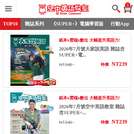
0
TOP10
雜誌系列
《SUPER+》電腦學習版
行動App
紙本x雲端x數位 大幅提升英語力!
2026年7月號大家說英語 雜誌含
SUPER+電...
NT239
NT340
特價
紙本x雲端x數位 大幅提升英語力!
2026年7月號空中英語教室 雜誌
含SUPER+...
NT239
NT340
特價