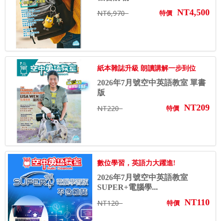
NT4,500
NT6,970
特價
紙本雜誌升級 朗讀講解一步到位
2026年7月號空中英語教室 單書
版
NT209
NT220
特價
數位學習，英語力大躍進!
2026年7月號空中英語教室
SUPER+電腦學...
NT110
NT120
特價