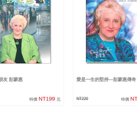
朋友 彭蒙惠
愛是一生的堅持—彭蒙惠傳奇
NT199
N
NT220
特價
元
特價