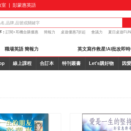
教室
|
彭蒙惠英語
字：
訂閱+耳機合購優惠
簡報力
桌遊優惠7折起
會議力
夏日桌遊FU
英文寫作AI批改
職場英語 簡報力
英文寫作救星!AI批改即時
pp
線上課程
合訂本
特刊叢書
Let's購好物
因愛