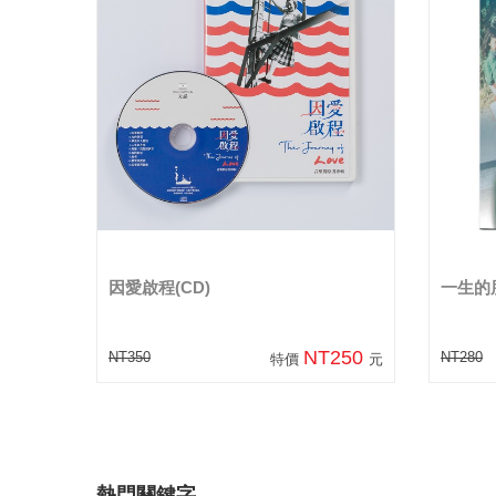
因愛啟程(CD)
一生的
NT250
NT350
NT280
特價
元
熱門關鍵字