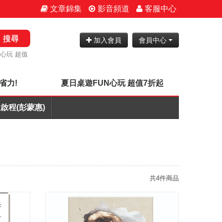
文章錦集
影音頻道
客服中心
搜尋
加入會員
會員中心
N心玩 超值
省力!
夏日桌遊FUN心玩 超值7折起
啟程(彭蒙惠)
共4件商品