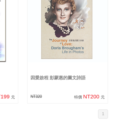
因愛啟程 彭蒙惠的圖文詩語
T199
NT200
NT320
元
特價
元
1