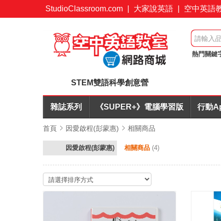
StudioClassroom.com
|
大家說英語
|
空中英語
熱門關鍵
7折起
STEM雙語科學創意營
雜誌系列
《SUPER+》電腦學習版
行動A
首頁
因愛啟程(彭蒙惠)
相關商品
因愛啟程(彭蒙惠)
相關商品
(4)