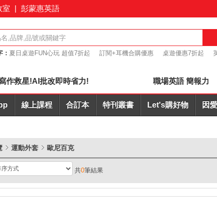
教室
|
彭蒙惠英語
字：
夏日桌遊FUN心玩 超值7折起
訂閱+耳機合購優惠
桌遊優惠7折起
報力
會議力
寫作救星!AI批改即時省力!
職場英語 簡報力
pp
線上課程
合訂本
特刊叢書
Let's購好物
因愛
覽
運動外套
歐尼百克
共
0
筆結果