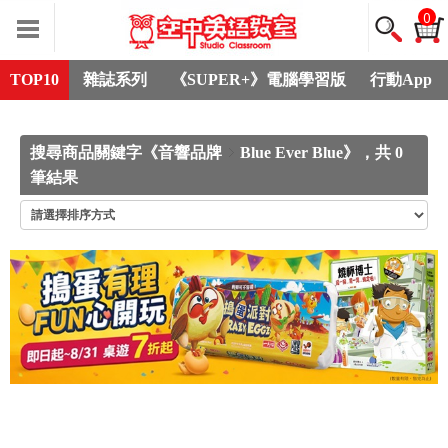
0
TOP10
雜誌系列
《SUPER+》電腦學習版
行動App
搜尋商品關鍵字《音響品牌
Blue Ever Blue》，共 0
筆結果