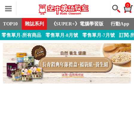
0
TOP10
雜誌系列
《SUPER+》電腦學習版
行動App
零售單月-所有商品
零售單月-8月號
零售單月-7月號
訂閱-