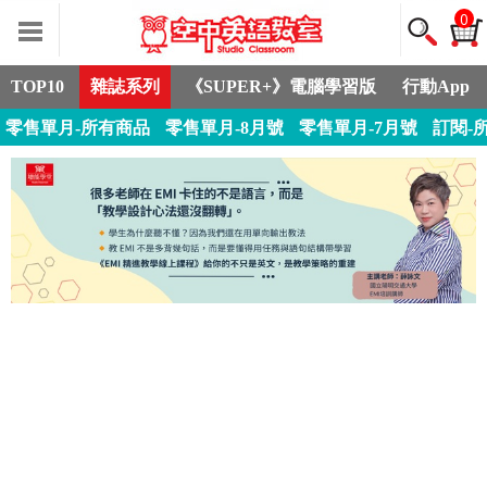
0
TOP10
雜誌系列
《SUPER+》電腦學習版
行動App
零售單月-所有商品
零售單月-8月號
零售單月-7月號
訂閱-