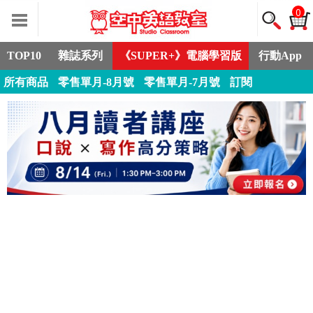
0
TOP10
雜誌系列
《SUPER+》電腦學習版
行動App
所有商品
零售單月-8月號
零售單月-7月號
訂閱