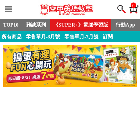
0
TOP10
雜誌系列
《SUPER+》電腦學習版
行動App
所有商品
零售單月-8月號
零售單月-7月號
訂閱