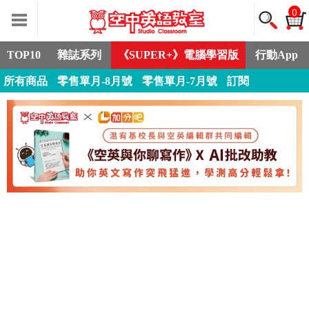
0
TOP10
雜誌系列
《SUPER+》電腦學習版
行動App
所有商品
零售單月-8月號
零售單月-7月號
訂閱