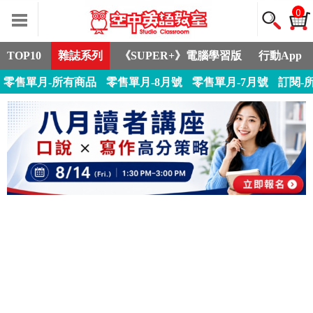
0
TOP10
雜誌系列
《SUPER+》電腦學習版
行動App
零售單月-所有商品
零售單月-8月號
零售單月-7月號
訂閱-