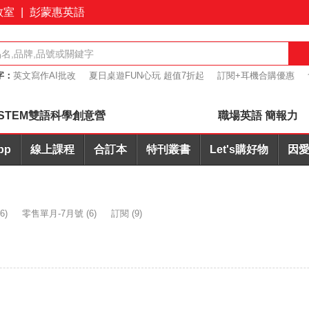
教室
|
彭蒙惠英語
字：
英文寫作AI批改
夏日桌遊FUN心玩 超值7折起
訂閱+耳機合購優惠
7折起
簡報力
STEM雙語科學創意營
職場英語 簡報力
pp
線上課程
合訂本
特刊叢書
Let's購好物
因愛
6)
零售單月-7月號
(6)
訂閱
(9)