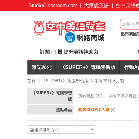
StudioClassroom.com
|
大家說英語
|
空中英語
熱門關鍵
桌遊優惠
訂閱+耳機 提升英語神助力
雜誌系列
《SUPER+》電腦學習版
行動A
首頁
《SUPER+》電腦學習版
零售單月-6月號
《SUPER+》電腦學習
所有商品
(21)
零售單月-8月號
(
版
焦點產品
套裝CD.DVD大賞
(4)