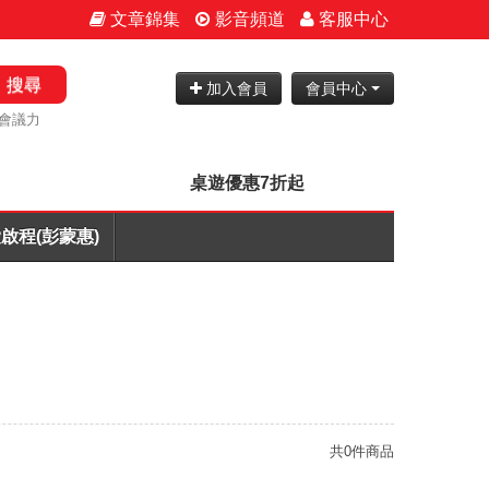
文章錦集
影音頻道
客服中心
搜尋
加入會員
會員中心
會議力
桌遊優惠7折起
啟程(彭蒙惠)
共0件商品