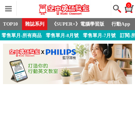
0
TOP10
雜誌系列
《SUPER+》電腦學習版
行動App
零售單月-所有商品
零售單月-8月號
零售單月-7月號
訂閱-