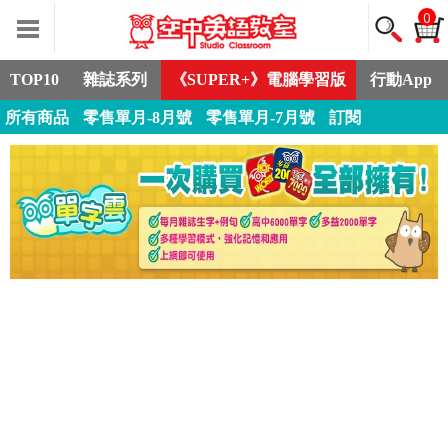
0
TOP10
雜誌系列
《SUPER+》電腦學習版
行動App
所有商品
零售單月-8月號
零售單月-7月號
訂閱