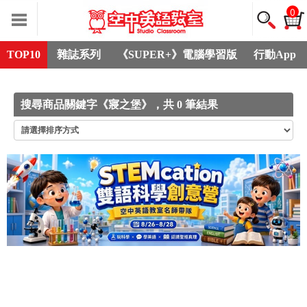
0
TOP10
雜誌系列
《SUPER+》電腦學習版
行動App
搜尋商品關鍵字《寢之堡》，共 0 筆結果