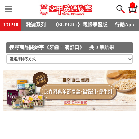
0
TOP10
雜誌系列
《SUPER+》電腦學習版
行動App
搜尋商品關鍵字《牙齒
滴舒口》，共 0 筆結果