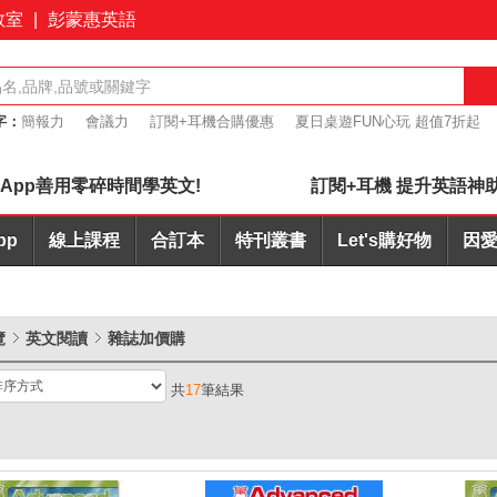
教室
|
彭蒙惠英語
字：
簡報力
會議力
訂閱+耳機合購優惠
夏日桌遊FUN心玩 超值7折起
桌遊優惠7折起
App善用零碎時間學英文!
訂閱+耳機 提升英語神
pp
線上課程
合訂本
特刊叢書
Let's購好物
因愛
覽
英文閱讀
雜誌加價購
共
17
筆結果