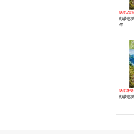
紙本x雲
彭蒙惠英
年
紙本雜誌
彭蒙惠英