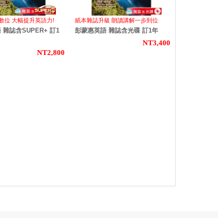
x數位 大幅提升英語力!
紙本雜誌升級 朗讀講解一步到位
雜誌含SUPER+ 訂1
彭蒙惠英語 雜誌含光碟 訂1年
NT3,400
NT2,800