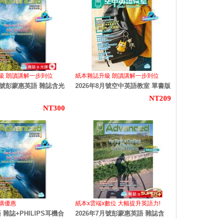
級 朗讀講解一步到位
紙本雜誌升級 朗讀講解一步到位
8月號彭蒙惠英語 雜誌含光
2026年8月號空中英語教室 單書版
NT209
NT300
合購優惠
紙本x雲端x數位 大幅提升英語力!
雜誌+PHILIPS耳機合
2026年7月號彭蒙惠英語 雜誌含