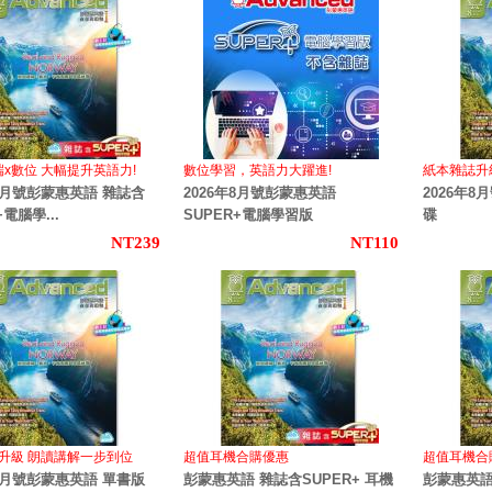
端x數位 大幅提升英語力!
數位學習，英語力大躍進!
紙本雜誌升
年8月號彭蒙惠英語 雜誌含
2026年8月號彭蒙惠英語
2026年
+電腦學...
SUPER+電腦學習版
碟
NT239
NT110
升級 朗讀講解一步到位
超值耳機合購優惠
超值耳機
年8月號彭蒙惠英語 單書版
彭蒙惠英語 雜誌含SUPER+ 耳機
彭蒙惠英語 