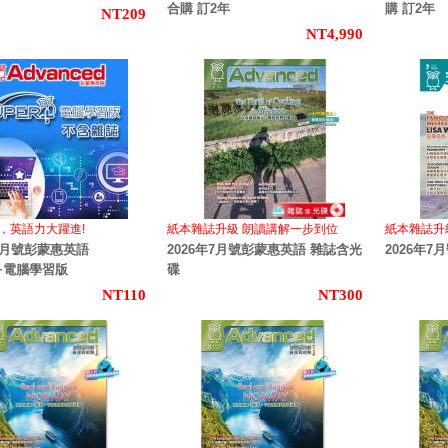
合購 訂2年
購 訂2年
NT209
NT4,990
，英語力大躍進!
紙本雜誌升級 朗讀講解一步到位
紙本雜誌升
年7月號彭蒙惠英語
2026年7月號彭蒙惠英語 雜誌含光
2026年
R+電腦學習版
碟
NT110
NT300