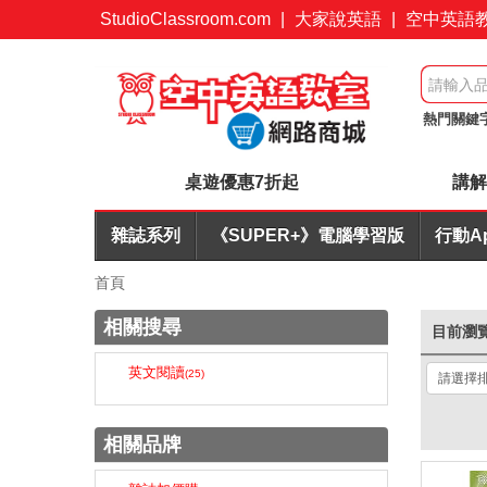
StudioClassroom.com
|
大家說英語
|
空中英語
熱門關鍵
AI批改
桌遊優惠7折起
講解
雜誌系列
《SUPER+》電腦學習版
行動A
首頁
相關搜尋
目前瀏
英文閱讀
(25)
相關品牌