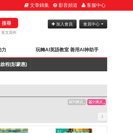
文章錦集
影音頻道
客服中心
搜尋
加入會員
會員中心
英文寫作
助力
玩轉AI英語教室 善用AI神助手
啟程(彭蒙惠)
1