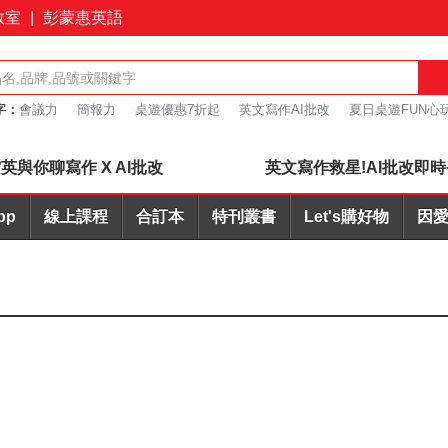
教室
|
彭蒙惠英語
字：
會議力
簡報力
桌遊優惠7折起
英文寫作AI批改
夏日桌遊FUN心玩
+耳機合購優惠
英與你聊寫作 X AI批改
英文寫作救星!AI批改即時
pp
線上課程
合訂本
特刊叢書
Let's購好物
因愛