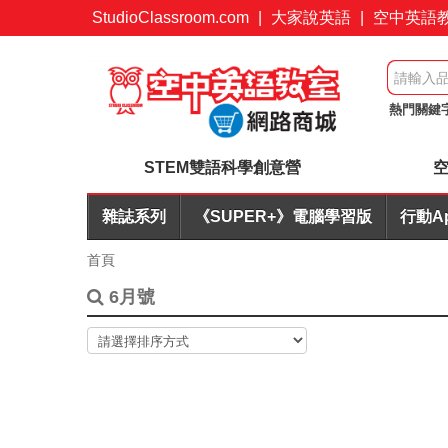
StudioClassroom.com
|
大家說英語
|
空中英語
熱門關鍵
起
訂閱
STEM雙語科學創意營
空
雜誌系列
《SUPER+》電腦學習版
行動A
首頁
6月號