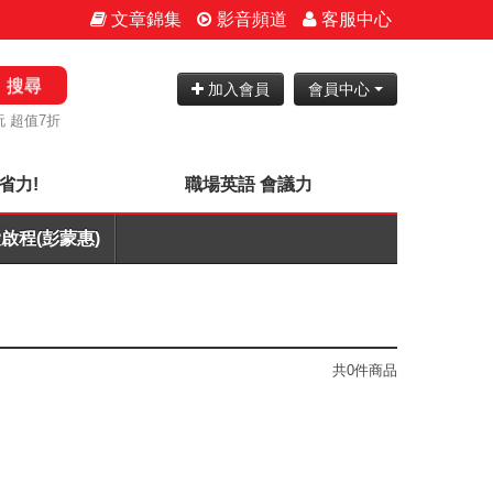
文章錦集
影音頻道
客服中心
搜尋
加入會員
會員中心
 超值7折
省力!
職場英語 會議力
啟程(彭蒙惠)
共0件商品