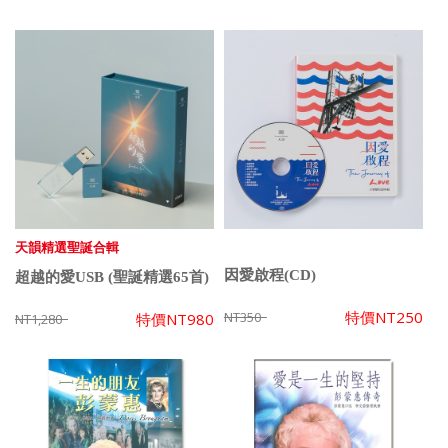
天韻精選聖誕合輯
因愛啟程(CD)
超越的愛USB (聖誕精選65首)
特價
NT250
NT350
特價
NT980
NT1,280