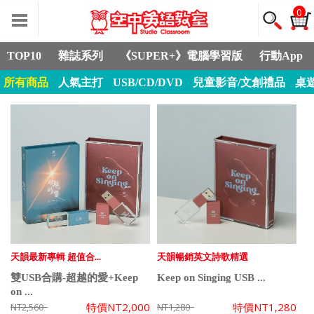
0
TOP10
雜誌系列
《SUPER+》電腦學習版
行動App
所有商品
人氣主打
USB/CD/DVD
兒童影音/文創禮品
桌
天韻最新專輯 超值合...
天韻暢銷英文詩歌精選
雙USB合購-超越的愛+Keep
Keep on Singing USB ...
on ...
特價
NT2,000
特價
NT1,280
NT2,560
NT1,280