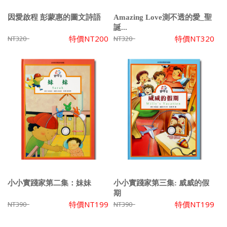
因愛啟程 彭蒙惠的圖文詩語
Amazing Love測不透的愛_聖
誕...
特價
NT200
特價
NT320
NT320
NT320
小小實踐家第二集：妹妹
小小實踐家第三集: 威威的假
期
特價
NT199
特價
NT199
NT390
NT390