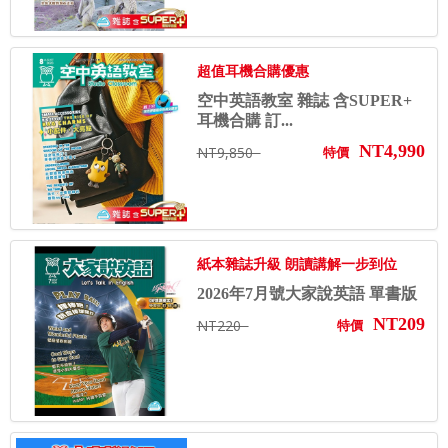
超值耳機合購優惠
空中英語教室 雜誌 含SUPER+
耳機合購 訂...
NT4,990
NT9,850
特價
紙本雜誌升級 朗讀講解一步到位
2026年7月號大家說英語 單書版
NT209
NT220
特價