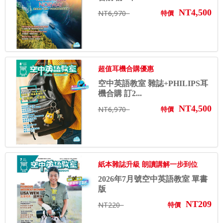
NT4,500
NT6,970
特價
超值耳機合購優惠
空中英語教室 雜誌+PHILIPS耳
機合購 訂2...
NT4,500
NT6,970
特價
紙本雜誌升級 朗讀講解一步到位
2026年7月號空中英語教室 單書
版
NT209
NT220
特價