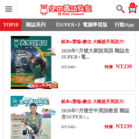
0
TOP10
雜誌系列
《SUPER+》電腦學習版
行動App
紙本x雲端x數位 大幅提升英語力!
2026年7月號大家說英語 雜誌含
SUPER+電...
NT239
NT340
特價
紙本x雲端x數位 大幅提升英語力!
2026年7月號空中英語教室 雜誌
含SUPER+...
NT239
NT340
特價