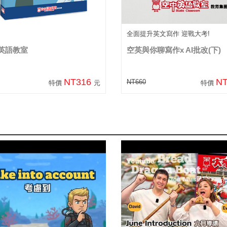
全面提升英文寫作 迎戰大考!
I英語教室
空英與你聊寫作x AI批改(下)
NT316
N
NT660
特價
元
特價