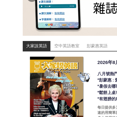
大家說英語
空中英語教室
彭蒙惠英語
2026年
八月號熱
*彭蒙惠 
*暑假去哪
*鬆餅上桌
*有翅膀的
每日提供多
速的用簡單