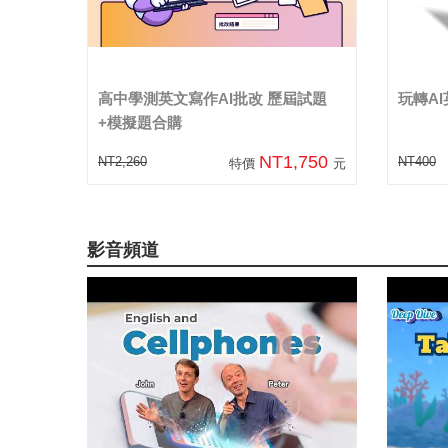
高中學測英文寫作AI批改 歷屆試題
玩轉A
+模擬題合購
NT1,750
NT2,260
NT400
特價
元
影音頻道