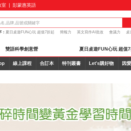
教室
|
彭蒙惠英語
字：
夏日桌遊FUN心玩 超值7折起
簡報力
英文寫作AI批改
會議力
桌
+耳機合購優惠
雙語科學創意營
夏日桌遊FUN心玩 超值
pp
線上課程
合訂本
特刊叢書
Let's購好物
因愛