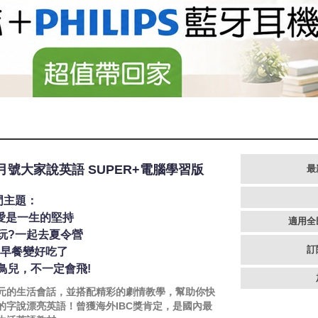
8月號大家說英語 SUPER+電腦學習版
最
門主題：
: 愛是一生的堅持
適用全
玩?一起去夏令營
訂
!早餐變好吃了
鳥兒，不一定會飛!
元的生活會話，並搭配精彩的劇情教學，幫助你快
的字說漂亮英語！曾獲海外IBC獎肯定，是國內最