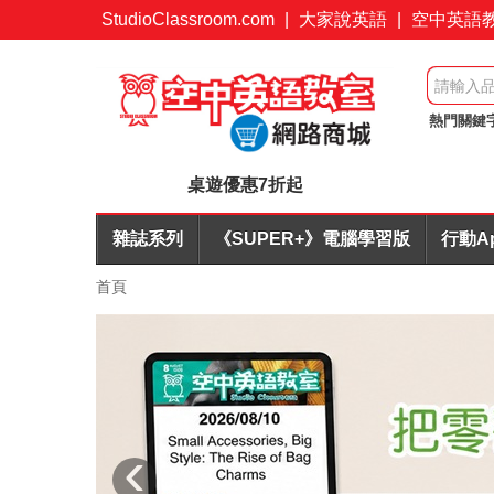
StudioClassroom.com
|
大家說英語
|
空中英語
熱門關鍵
起
訂閱
桌遊優惠7折起
雜誌系列
《SUPER+》電腦學習版
行動A
首頁
‹