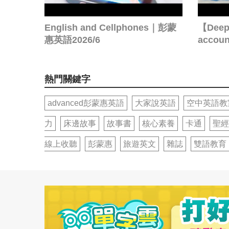
English and Cellphones｜彭蒙
【Deep 
惠英語2026/6
acco
熱門關鍵字
advanced彭蒙惠英語
大家說英語
空中英語教
力
床邊故事
故事書
核心素養
卡通
聖經
線上收聽
彭蒙惠
旅遊英文
雜誌
雙語教育