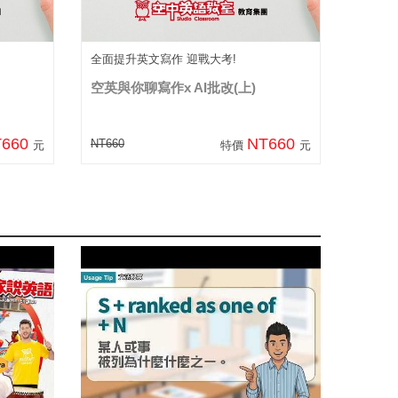
全面提升英文寫作 迎戰大考!
空英與你聊寫作x AI批改(上)
T660
NT660
NT660
元
特價
元