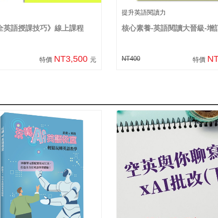
提升英語閱讀力
I全英語授課技巧》線上課程
核心素養-英語閱讀大晉級-增
NT3,500
N
NT400
特價
元
特價