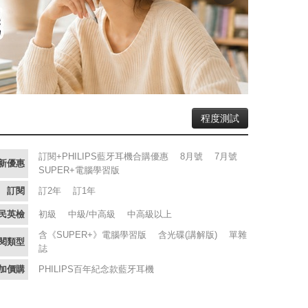
程度測試
訂閱+PHILIPS藍牙耳機合購優惠
8月號
7月號
新優惠
SUPER+電腦學習版
訂閱
訂2年
訂1年
民英檢
初級
中級/中高級
中高級以上
含《SUPER+》電腦學習版
含光碟(講解版)
單雜
閱類型
誌
加價購
PHILIPS百年紀念款藍牙耳機