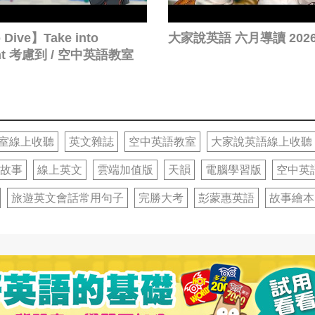
Dive】Take into
大家說英語 六月導讀 2026
unt 考慮到 / 空中英語教室
室線上收聽
英文雜誌
空中英語教室
大家說英語線上收聽
故事
線上英文
雲端加值版
天韻
電腦學習版
空中英
旅遊英文會話常用句子
完勝大考
彭蒙惠英語
故事繪本