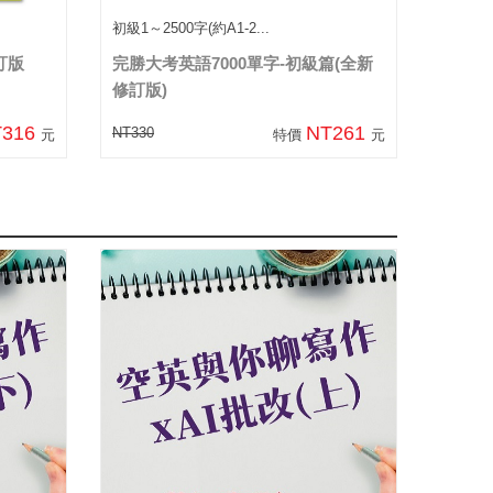
初級1～2500字(約A1-2...
訂版
完勝大考英語7000單字-初級篇(全新
修訂版)
T316
NT261
NT330
元
特價
元