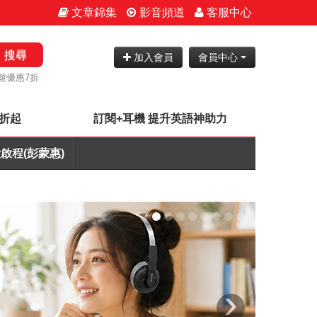
文章錦集
影音頻道
客服中心
搜尋
加入會員
會員中心
遊優惠7折
7折起
訂閱+耳機 提升英語神助力
啟程(彭蒙惠)
›