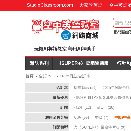
StudioClassroom.com
|
大家說英語
|
空中英語
熱門關鍵
起
訂閱
玩轉AI英語教室 善用AI神助手
雜誌系列
《SUPER+》電腦學習版
行動A
首頁
合訂本
2018年雜誌合訂本
合訂本
所有商品
(59)
2025年雜誌合訂
最新優惠
訂閱+PHILIPS藍牙耳機合購優惠
訂閱
訂2年
(12)
訂1年
(18)
適用全民英檢
初級
(56)
中級
(7)
中級/中
訂閱類型
含《SUPER+》電腦學習版
(9)