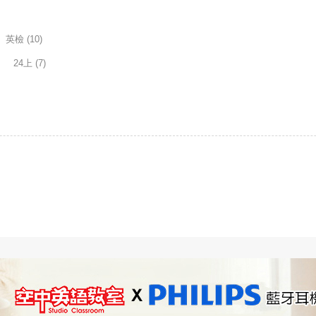
英檢
(10)
)
24上
(7)