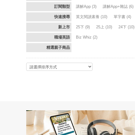
訂閱類型
講解App
(3)
講解App+雜誌
(6)
快速搜尋
英文閱讀素養
(10)
單字書
(4)
新上市
25下
(9)
25上
(10)
24下
(10
職場英語
Biz Whiz
(2)
精選親子商品