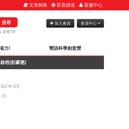
文章錦集
影音頻道
客服中心
搜尋
加入會員
會員中心
 超值7折
省力!
雙語科學創意營
啟程(彭蒙惠)
之前合訂本
(13)
改
(7)