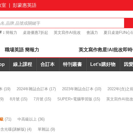
教室
|
彭蒙惠英語
字：
簡報力
桌遊優惠7折起
英文寫作AI批改
會議力
夏日桌遊FUN心玩
+耳機合購優惠
職場英語 簡報力
英文寫作救星!AI批改即時
pp
線上課程
合訂本
特刊叢書
Let's購好物
因愛
本
(19)
2024年雜誌合訂本
(17)
2023年雜誌合訂本
(10)
2022年(含)
(9)
8月號
(15)
7月號
(15)
SUPER+電腦學習版
(15)
英文寫作AI批
高級
(71)
中高級以上
(36)
含光碟(講解版)
(4)
單雜誌
(9)