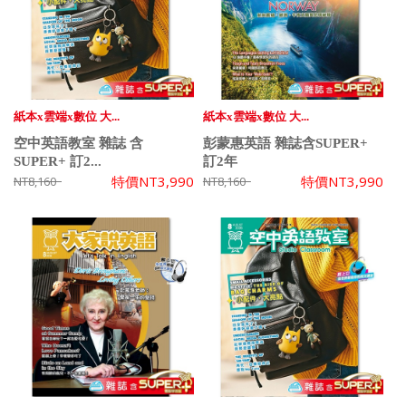
紙本x雲端x數位 大...
紙本x雲端x數位 大...
空中英語教室 雜誌 含
彭蒙惠英語 雜誌含SUPER+
SUPER+ 訂2...
訂2年
特價
NT3,990
特價
NT3,990
NT8,160
NT8,160