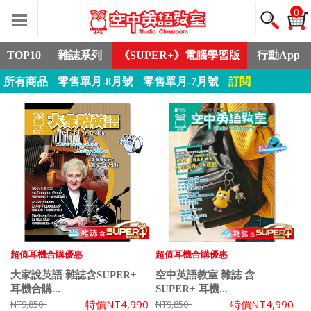
0
TOP10
雜誌系列
《SUPER+》電腦學習版
行動App
所有商品
零售單月-8月號
零售單月-7月號
訂閱
超值耳機合購優惠
超值耳機合購優惠
大家說英語 雜誌含SUPER+
空中英語教室 雜誌 含
耳機合購...
SUPER+ 耳機...
特價
NT4,990
特價
NT4,990
NT9,850
NT9,850