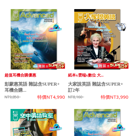
超值耳機合購優惠
紙本x雲端x數位 大...
彭蒙惠英語 雜誌含SUPER+
大家說英語 雜誌含SUPER+
耳機合購...
訂2年
特價
NT4,990
特價
NT3,990
NT9,850
NT8,160