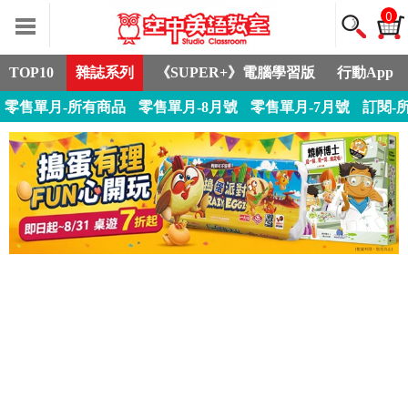
0
TOP10
雜誌系列
《SUPER+》電腦學習版
行動App
零售單月-所有商品
零售單月-8月號
零售單月-7月號
訂閱-