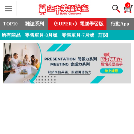
0
TOP10
雜誌系列
《SUPER+》電腦學習版
行動App
所有商品
零售單月-8月號
零售單月-7月號
訂閱