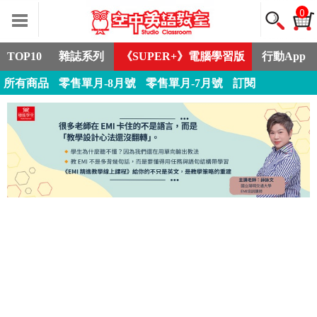
0
TOP10
雜誌系列
《SUPER+》電腦學習版
行動App
所有商品
零售單月-8月號
零售單月-7月號
訂閱