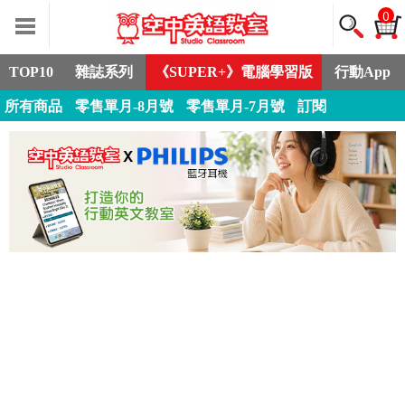
0
TOP10
雜誌系列
《SUPER+》電腦學習版
行動App
所有商品
零售單月-8月號
零售單月-7月號
訂閱