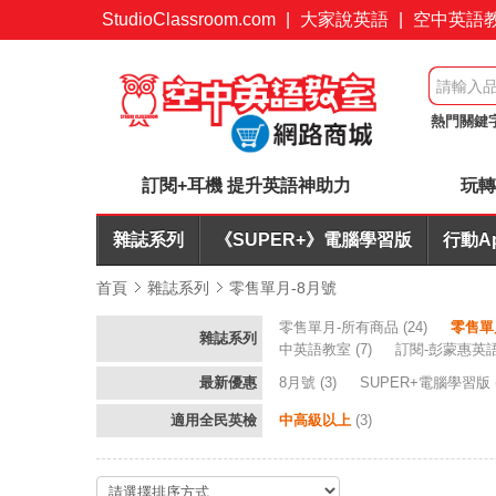
StudioClassroom.com
|
大家說英語
|
空中英語
熱門關鍵
+耳機合
訂閱+耳機 提升英語神助力
玩轉
雜誌系列
《SUPER+》電腦學習版
行動A
首頁
雜誌系列
零售單月-8月號
零售單月-所有商品
(24)
零售單
雜誌系列
中英語教室
(7)
訂閱-彭蒙惠英
最新優惠
8月號
(3)
SUPER+電腦學習版
適用全民英檢
中高級以上
(3)