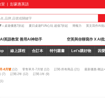
教室
|
彭蒙惠英語
字：
桌遊優惠7折起
夏日桌遊FUN心玩 超值7折起
簡報力
英文寫作AI批
購優惠
會議力
AI英語教室 善用AI神助手
空英與你聊寫作 X AI
pp
線上課程
合訂本
特刊叢書
Let's購好物
因愛
月-8月號
(12)
零售單月-7月號
(12)
訂閱-所有商品
(21)
最新優惠-雜誌+
語
(7)
訂閱-2年
(12)
訂閱-1年
(9)
(1)