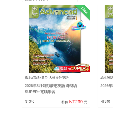
紙本x雲端x數位 大幅提升英語...
紙本雜
2026年8月號彭蒙惠英語 雜誌含
202
SUPER+電腦學習
NT239
NT340
NT340
特價
元