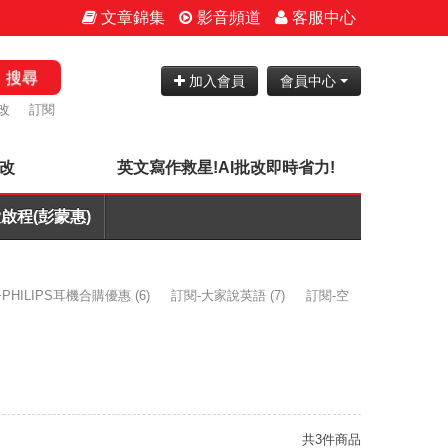
文章錦集
影音頻道
客服中心
搜尋
加入會員
會員中心
改
訂閱
批改
英文寫作救星!AI批改即時省力!
啟程(彭蒙惠)
PHILIPS耳機合購優惠
(6)
訂閱-大家說英語
(7)
訂閱-空
共3件商品