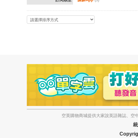
空英購物商城提供大家說英語雜誌、空中
統
Copyrig