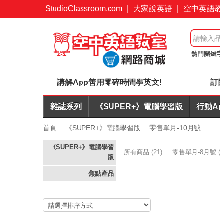
StudioClassroom.com
|
大家說英語
|
空中英語
熱門關鍵
英文寫作A
講解App善用零碎時間學英文!
訂
雜誌系列
《SUPER+》電腦學習版
行動A
首頁
《SUPER+》電腦學習版
零售單月-10月號
《SUPER+》電腦學習
所有商品
(21)
零售單月-8月號
(
版
焦點產品