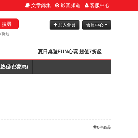
文章錦集
影音頻道
客服中心
搜尋
加入會員
會員中心
7折起
夏日桌遊FUN心玩 超值7折起
啟程(彭蒙惠)
共0件商品