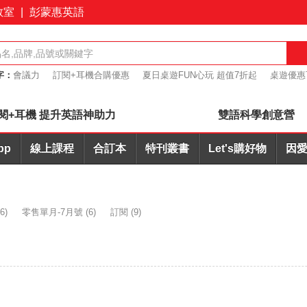
教室
|
彭蒙惠英語
字：
會議力
訂閱+耳機合購優惠
夏日桌遊FUN心玩 超值7折起
桌遊優惠
I批改
簡報力
閱+耳機 提升英語神助力
雙語科學創意營
pp
線上課程
合訂本
特刊叢書
Let's購好物
因愛
6)
零售單月-7月號
(6)
訂閱
(9)