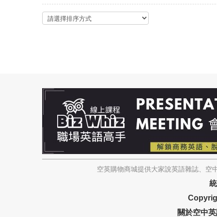
空英購物商城提供大家說英語雜誌、空中
統
Copyrig
關於空中英