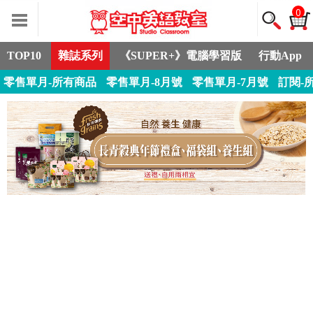
0
TOP10
雜誌系列
《SUPER+》電腦學習版
行動App
零售單月-所有商品
零售單月-8月號
零售單月-7月號
訂閱-