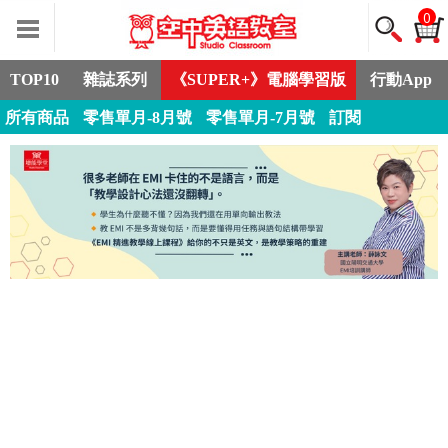
0
TOP10
雜誌系列
《SUPER+》電腦學習版
行動App
所有商品
零售單月-8月號
零售單月-7月號
訂閱