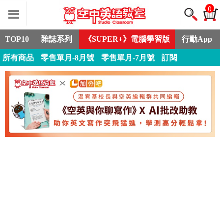
0
TOP10
雜誌系列
《SUPER+》電腦學習版
行動App
所有商品
零售單月-8月號
零售單月-7月號
訂閱