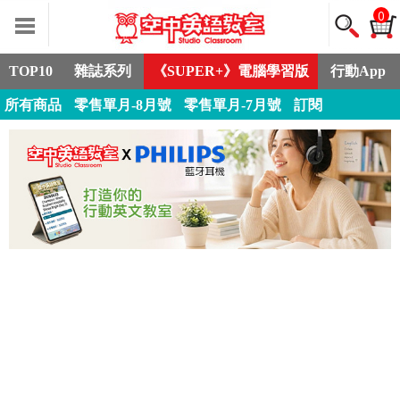
0
TOP10
雜誌系列
《SUPER+》電腦學習版
行動App
所有商品
零售單月-8月號
零售單月-7月號
訂閱