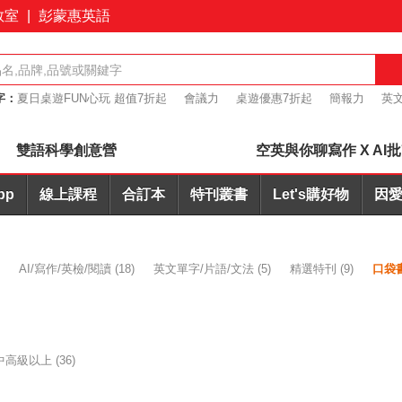
教室
|
彭蒙惠英語
字：
夏日桌遊FUN心玩 超值7折起
會議力
桌遊優惠7折起
簡報力
英文
+耳機合購優惠
雙語科學創意營
空英與你聊寫作 X AI
pp
線上課程
合訂本
特刊叢書
Let's購好物
因愛
)
AI/寫作/英檢/閱讀
(18)
英文單字/片語/文法
(5)
精選特刊
(9)
口袋
中高級以上
(36)