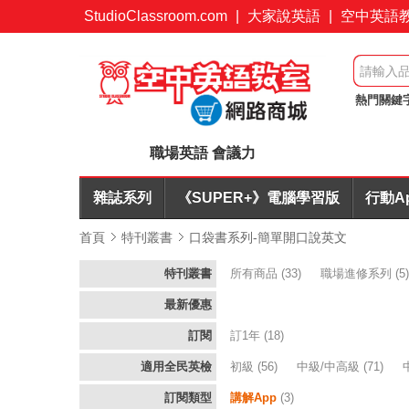
StudioClassroom.com
|
大家說英語
|
空中英語
熱門關鍵
改
訂閱
職場英語 會議力
雜誌系列
《SUPER+》電腦學習版
行動A
首頁
特刊叢書
口袋書系列-簡單開口說英文
特刊叢書
所有商品
(33)
職場進修系列
(5
最新優惠
訂閱
訂1年
(18)
適用全民英檢
初級
(56)
中級/中高級
(71)
訂閱類型
講解App
(3)