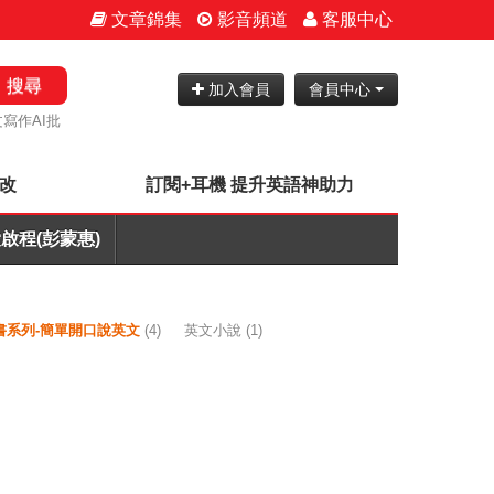
文章錦集
影音頻道
客服中心
搜尋
加入會員
會員中心
寫作AI批
批改
訂閱+耳機 提升英語神助力
啟程(彭蒙惠)
書系列-簡單開口說英文
(4)
英文小說
(1)