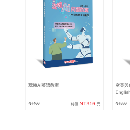
玩轉AI英語教室
空英與你聊
English
NT316
NT400
NT380
特價
元