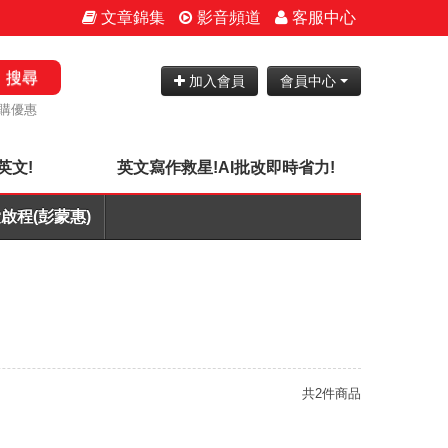
文章錦集
影音頻道
客服中心
搜尋
加入會員
會員中心
購優惠
英文!
英文寫作救星!AI批改即時省力!
啟程(彭蒙惠)
共2件商品