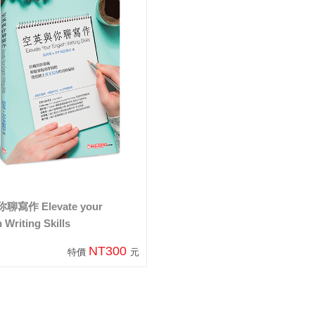
寫作 Elevate your
 Writing Skills
NT300
特價
元