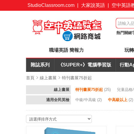
StudioClassroom.com
|
大家說英語
|
空中英語
熱門關鍵
會議力
職場英語 簡報力
玩轉
雜誌系列
《SUPER+》電腦學習版
行動A
首頁
線上書展
特刊書展75折起
線上書展
特刊書展75折起
(25)
兒童品格/
適用全民英檢
中級/中高級
(2)
中高級以上
(2