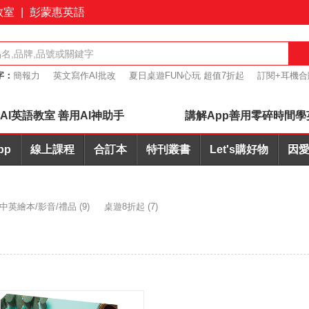
教室
|
彭蒙惠英語
字：
簡報力
英文寫作AI批改
夏日桌遊FUN心玩 超值7折起
訂閱+耳機合
桌遊優惠7折起
AI英語教室 善用AI神助手
講解App善用零碎時間學
pp
線上課程
合訂本
特刊叢書
Let's購好物
因愛
中英繪本/影音/禮品
(9)
桌遊8折起
(7)
)