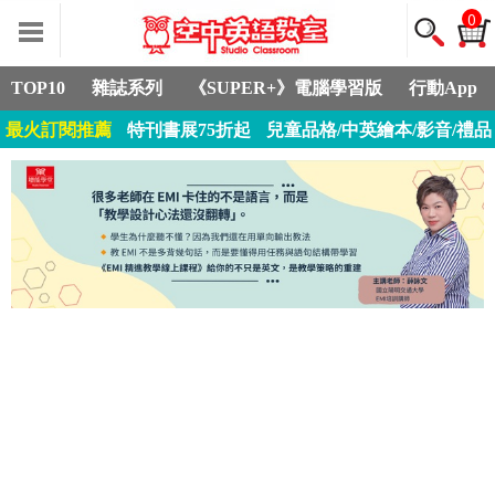
0
TOP10
雜誌系列
《SUPER+》電腦學習版
行動App
最火訂閱推薦
特刊書展75折起
兒童品格/中英繪本/影音/禮品