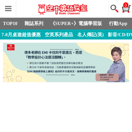
0
TOP10
雜誌系列
《SUPER+》電腦學習版
行動App
7-8月桌遊超值優惠
空英系列產品
名人傳記(英)
影音/CD/D