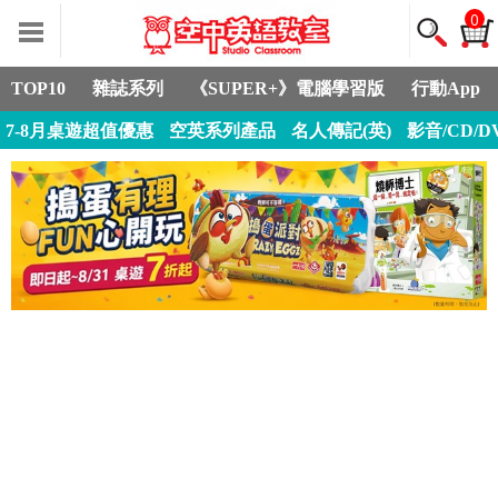
0
TOP10
雜誌系列
《SUPER+》電腦學習版
行動App
7-8月桌遊超值優惠
空英系列產品
名人傳記(英)
影音/CD/D