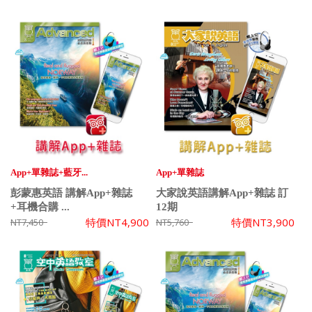
App+單雜誌+藍牙...
App+單雜誌
彭蒙惠英語 講解App+雜誌
大家說英語講解App+雜誌 訂
+耳機合購 ...
12期
特價
NT4,900
特價
NT3,900
NT7,450
NT5,760