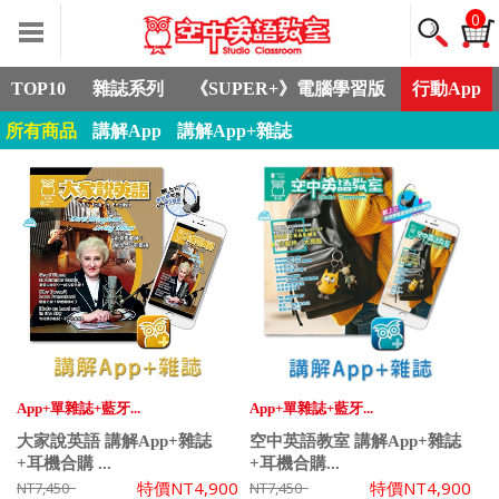
0
TOP10
雜誌系列
《SUPER+》電腦學習版
行動App
所有商品
講解App
講解App+雜誌
App+單雜誌+藍牙...
App+單雜誌+藍牙...
大家說英語 講解App+雜誌
空中英語教室 講解App+雜誌
+耳機合購 ...
+耳機合購...
特價
NT4,900
特價
NT4,900
NT7,450
NT7,450