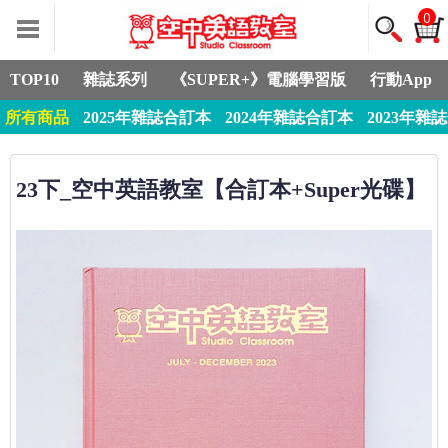
0
TOP10
雜誌系列
《SUPER+》電腦學習版
行動App
所有商品
2025年雜誌合訂本
2024年雜誌合訂本
2023年雜
23下_空中英語教室【合訂本+Super光碟】