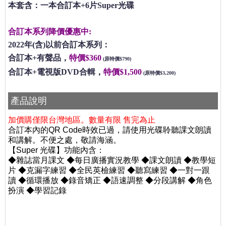
本套含：一本合訂本+6片Super光碟
合訂本系列降價優惠中:
2022年(含)以前合訂本系列：
合訂本+有聲品，
特價$360
(原特價$790)
合訂本+電視版DVD合輯，
特價$1,500
(原特價$3,200)
產品說明
加價購僅限台灣地區。數量有限 售完為止
合訂本內的QR Code時效已過，請使用光碟聆聽課文朗讀
和講解。不便之處，敬請海涵。
【Super 光碟】功能內含：
◆雜誌當月課文 ◆每日廣播實況教學 ◆課文朗讀 ◆教學短
片 ◆克漏字練習 ◆全民英檢練習 ◆聽寫練習 ◆一對一跟
讀 ◆循環播放 ◆錄音矯正 ◆語速調整 ◆分段講解 ◆角色
扮演 ◆學習記錄