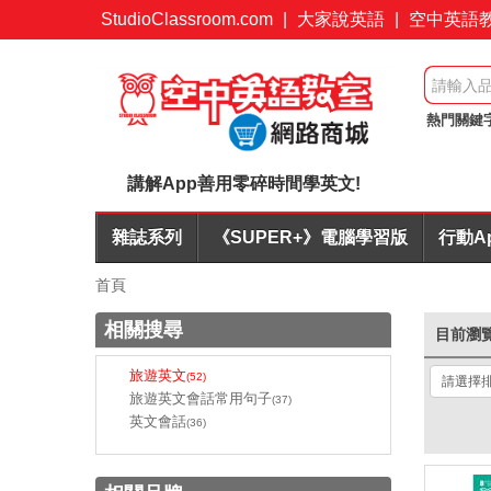
StudioClassroom.com
|
大家說英語
|
空中英語
熱門關鍵
桌遊FUN
講解App善用零碎時間學英文!
雜誌系列
《SUPER+》電腦學習版
行動A
首頁
相關搜尋
目前瀏
旅遊英文
(52)
旅遊英文會話常用句子
(37)
英文會話
(36)