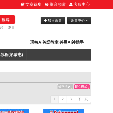
文章錦集
影音頻道
客服中心
搜尋
加入會員
會員中心
折起
夏日
玩轉AI英語教室 善用AI神助手
啟程(彭蒙惠)
1
2
3
下一頁