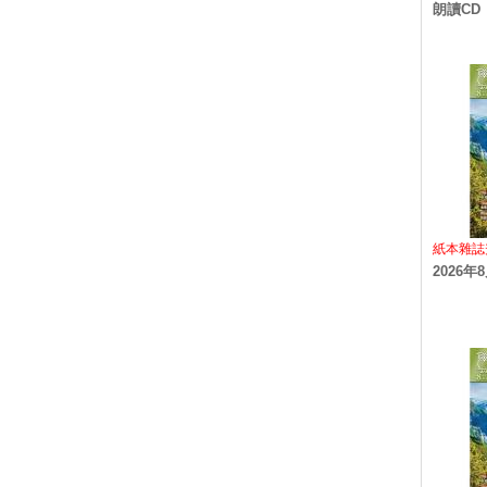
朗讀CD
紙本雜誌
2026