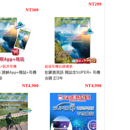
NT209
NT300
誌+藍牙耳機
超值耳機合購優惠
 講解App+雜誌+耳機
彭蒙惠英語 雜誌含SUPER+ 耳機
期
合購 訂2年
NT4,900
NT4,990