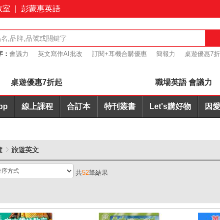
教室
|
彭蒙惠英語
字：
會議力
英文寫作AI批改
訂閱+耳機合購優惠
簡報力
桌遊優惠7
心玩 超值7折起
桌遊優惠7折起
職場英語 會議力
pp
線上課程
合訂本
特刊叢書
Let's購好物
因愛
覽
旅遊英文
共
52
筆結果