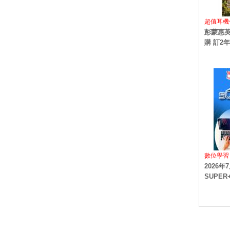
超值耳
彭蒙惠英
購 訂2年
數位學習
2026
SUPE