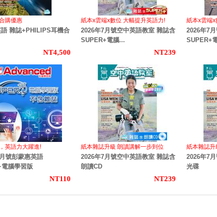
機合購優惠
紙本x雲端x數位 大幅提升英語力!
紙本x雲端
語 雜誌+PHILIPS耳機合
2026年7月號空中英語教室 雜誌含
2026年
SUPER+電腦...
SUPER+電
NT4,500
NT239
，英語力大躍進!
紙本雜誌升級 朗讀講解一步到位
紙本雜誌升
年7月號彭蒙惠英語
2026年7月號空中英語教室 雜誌含
2026年
R+電腦學習版
朗讀CD
光碟
NT110
NT239