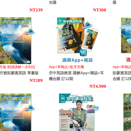
光碟
碟
NT239
NT300
升級 朗讀講解一步到位
App+單雜誌+藍牙耳機
App+單雜
年8月號彭蒙惠英語 單書版
空中英語教室 講解App+雜誌+耳
彭蒙惠英語
機合購 訂12期
合購 訂12
NT209
NT4,900