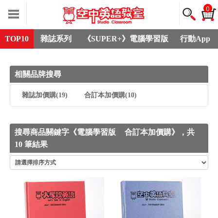
0
TOP10
雜誌系列
《SUPER+》電腦學習版
行動App
相關品牌搜尋
雜誌加價購
(19)
合訂本加價購
(10)
搜尋商品關鍵字《電腦學習版
合訂本加價購》，共
10 筆結果