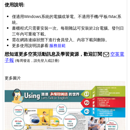
使用說明:
僅適用Windows系統的電腦或筆電。不適用手機/平板/Mac系
統。
書櫃程式只需要安裝一次。每期雜誌可安裝於2台電腦。發刊日
三年內可重複下載。
需在網路連線狀態下進行會員登入、內容下載與刪除。
更多使用說明請參看:
服務規範
想
知道更多空英活動訊息及學習資源，歡迎訂閱
空英電
子報
(每周發送
，請先登入或註冊
)
更多圖片