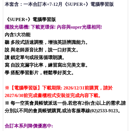
本套含：一本合訂本+7-12月《SUPER+》電腦學習版
《SUPER+》電腦學習版
擺脫光碟機! 下載更環保! 內容與super光碟相同!
內含5大功能
聽
多段式語速調整，增強英語辨識能力。
說
與老師原音比對，說一口好英文。
讀
鎖定單句或段落循環朗讀。
寫
自設克漏字比率，練習寫出完美文章。
學
搭配學習影片，輕鬆學好英文。
※【電腦學習版】下載期限: 2026/12/31前購買，請於
2027/6/30前完成書櫃程式安裝並完成內容下載。
※ 每一空英會員帳號派送一份,若您有2份(含)以上的需求,請
分別以不同的會員帳號購買,或洽客服專線(02)2533-9123。
合訂本系列降價優惠中: