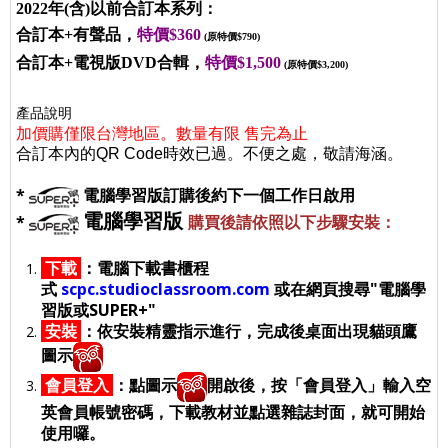
2022年(含)以前合訂本系列：
合訂本+有聲品，
特價$360
(原特價$790)
合訂本+電視版DVD合輯，
特價$1,500
(原特價$3,200)
產品說明
加價購僅限台灣地區。數量有限 售完為止
合訂本內的QR Code時效已過。不便之處，敬請海涵。
*
電腦學習版訂購後約下一個工作日啟用
電腦學習版
*
購買後請依照以下步驟安裝：
下載
：
電腦下載書櫃程
式
scpc.studioclassroom.com
或在網頁搜尋"電腦學
習版或SUPER+"
安裝
：
依安裝精靈指示進行，完成後桌面出現貓頭鷹
圖示
會員登入
：
點圖示
開啟後，按「會員登入」輸入空
英會員帳號密碼，下載教材並點選雜誌封面，就可開始
使用囉。