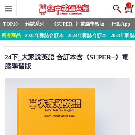
0
TOP10
雜誌系列
《SUPER+》電腦學習版
行動App
所有商品
2025年雜誌合訂本
2024年雜誌合訂本
2023年雜
24下_大家說英語 合訂本含《SUPER+》電
腦學習版