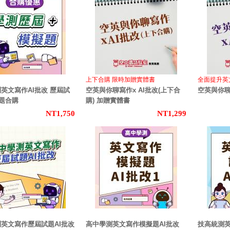
上下合購 限時加贈實體書
全面提升英
英文寫作AI批改 歷屆試
空英與你聊寫作x AI批改(上下合
空英與你聊寫
題合購
購) 加贈實體書
NT1,750
NT1,299
英文寫作歷屆試題AI批改
高中學測英文寫作模擬題AI批改
技高統測英