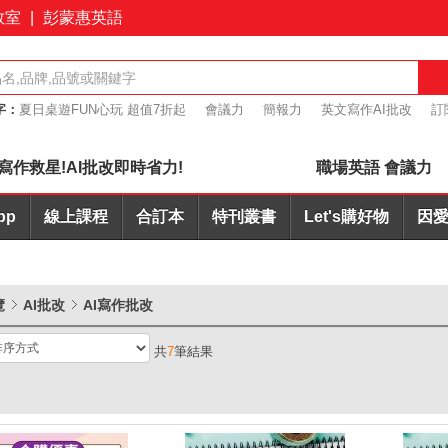
教室
|
彭蒙惠英語
字：
夏日桌遊FUN心玩 超值7折起
會議力
簡報力
英文寫作AI批改
訂
桌遊優惠7折起
寫作救星!AI批改即時省力!
職場英語 會議力
pp
線上課程
合訂本
特刊叢書
Let's購好物
因愛
覽
AI批改
AI寫作批改
共
7
筆結果