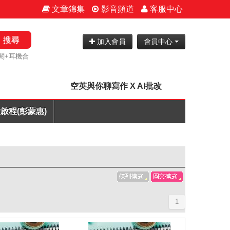
文章錦集
影音頻道
客服中心
搜尋
加入會員
會員中心
閱+耳機合
空英與你聊寫作 X AI批改
啟程(彭蒙惠)
1