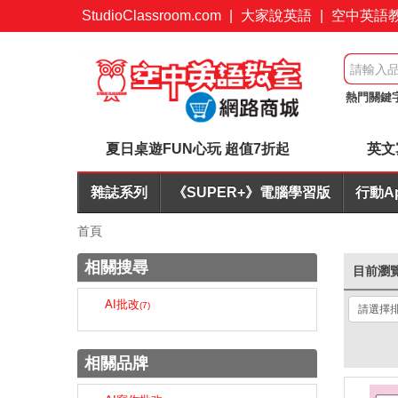
StudioClassroom.com
|
大家說英語
|
空中英語
熱門關鍵
購優惠
夏日桌遊FUN心玩 超值7折起
英文
雜誌系列
《SUPER+》電腦學習版
行動A
首頁
相關搜尋
目前瀏
AI批改
(7)
相關品牌