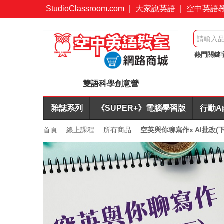
StudioClassroom.com
|
大家說英語
|
空中英語
熱門關鍵
英文寫作A
雙語科學創意營
雜誌系列
《SUPER+》電腦學習版
行動A
首頁
線上課程
所有商品
空英與你聊寫作x AI批改(下