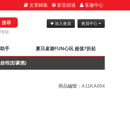
文章錦集
影音頻道
客服中心
搜尋
加入會員
會員中心
7折起
神助手
夏日桌遊FUN心玩 超值7折起
啟程(彭蒙惠)
商品編號：A11KA054