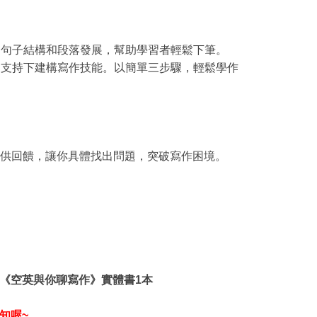
、句子結構和段落發展，幫助學習者輕鬆下筆。
架支持下建構寫作技能。以簡單三步驟，輕鬆學作
和提供回饋，讓你具體找出問題，突破寫作困境。
《空英與你聊寫作》實體書1本
知喔~