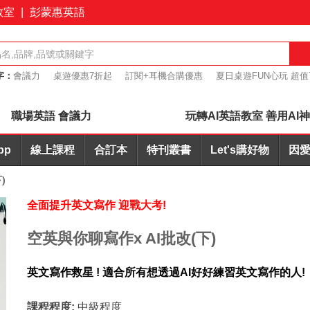
教室
|
彭蒙惠英語
字：
會議力
桌遊優惠7折起
訂閱+耳機合購優惠
夏日桌遊FUN心玩 超值
I批改
簡報力
職場英語 會議力
玩轉AI英語教室 善用AI
pp
線上課程
合訂本
特刊叢書
Let's購好物
因愛
)
全面提升英文寫作 迎戰大考!
空英與你聊寫作x AI批改(下)
英文寫作救星 ! 適合所有想透過AI好好練習英文寫作的人!
課程程度:
中級程度