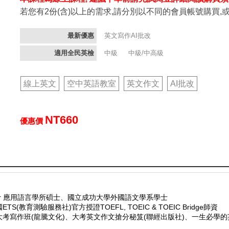
若您有2份(含)以上的需求,請分別以不同的會員帳號購買,
最新優惠
英文寫作AI批改
適用全民英檢
中級
中級/中高級
線上英文
空中英語教室
英文作文
AI批改
NT660
優惠價
Exeter 應用語言學所碩士、國立成功大學外國語文學系學士
測驗服務社)官方授證TOEFL, TOEIC & TOEIC Bridge師資
、主題式大考寫作班(龍騰文化)、大考英文作文搶分秘笈(聯經出版社)、一生必學