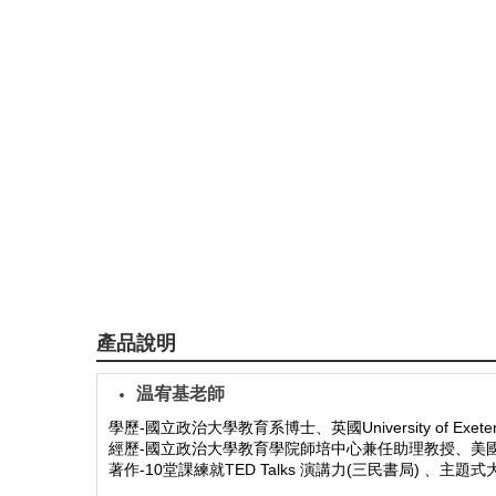
產品說明
温宥基老師
學歷-國立政治大學教育系博士、英國University of 
經歷-國立政治大學教育學院師培中心兼任助理教授、美國ETS(教育
著作-10堂課練就TED Talks 演講力(三民書局) 