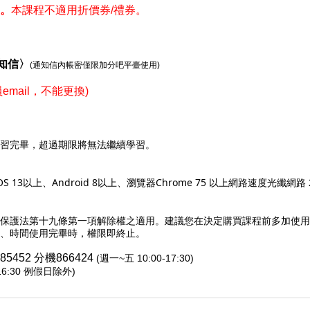
。
本課程不適用折價券/禮券。
知信〉
(通知信內帳密僅限加分吧平臺使用)
mail，不能更換)
習完畢，超過期限將無法繼續學習。
iOS 13以上、Android 8以上、瀏覽器Chrome 75 以上網路速度光纖網路
保護法第十九條第一項解除權之適用。建議您在決定購買課程前多加使用
、時間使用完畢時，權限即終止
。
185452 分機866424
(週一~五 10:00-17:30)
-16:30 例假日除外)