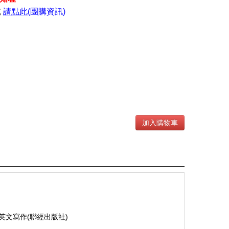
或
請點此
(團購資訊)
加入購物車
的英文寫作(聯經出版社)