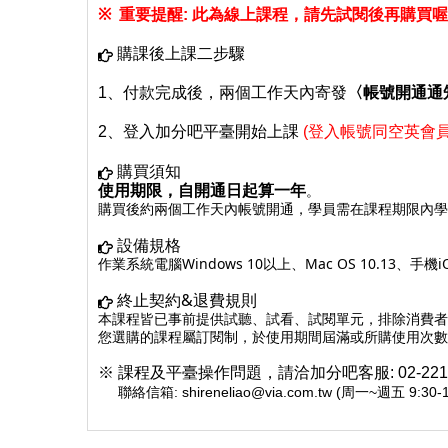
※
重要提醒:
此為線上課程，請先試閱後再購買喔
購課後上課二步驟
1、付款完成後，兩個工作天內寄發
〈帳號開通通
2、
登入加分吧平臺開始上課
(登入帳號同空英會員e
購買須知
使用期限，自開通日起算一年
。
購買後約兩個工作天內帳號開通，學員需在課程期限內學
設備規格
作業系統電腦Windows 10以上、Mac OS 10.13、手機
終止契約&退費規則
本課程皆已事前提供試聽、試看、試閱單元，排除消費者
您選購的課程屬訂閱制，於使用期間屆滿或所購使用次數
※ 課程及平臺操作問題，請洽加分吧客服:
02-22
聯絡信箱: shireneliao@via.com.tw (周一~週五 9:30