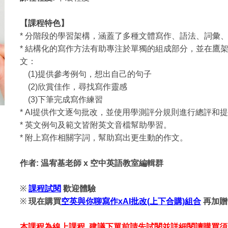
【課程特色】
* 分階段的學習架構，涵蓋了多種文體寫作、語法、詞彙
* 結構化的寫作方法有助專注於單獨的組成部分，並在鷹
文：
(1)提供參考例句，想出自己的句子
(2)欣賞佳作，尋找寫作靈感
(3)下筆完成寫作練習
* AI提供作文逐句批改，並使用學測評分規則進行總評
* 英文例句及範文皆附英文音檔幫助學習。
* 附上寫作相關字詞，幫助寫出更生動的作文。
作者: 温宥基老師 x 空中英語教室編輯群
※
課程試閱
歡迎體驗
※
現在購買
空英與你聊寫作xAI批改(上下合購)組合
再加贈
本課程為線上課程, 建議下單前請先試閱並詳細閱讀購買須