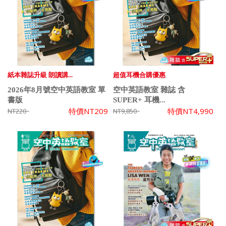
紙本雜誌升級 朗讀講...
超值耳機合購優惠
2026年8月號空中英語教室 單
空中英語教室 雜誌 含
書版
SUPER+ 耳機...
特價
NT209
特價
NT4,990
NT220
NT9,850