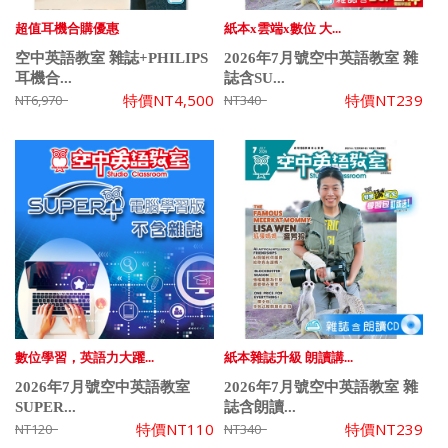
超值耳機合購優惠
紙本x雲端x數位 大...
空中英語教室 雜誌+PHILIPS
2026年7月號空中英語教室 雜
耳機合...
誌含SU...
特價
NT4,500
特價
NT239
NT6,970
NT340
數位學習，英語力大躍...
紙本雜誌升級 朗讀講...
2026年7月號空中英語教室
2026年7月號空中英語教室 雜
SUPER...
誌含朗讀...
特價
NT110
特價
NT239
NT120
NT340