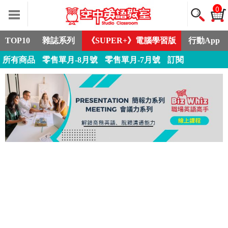
0
TOP10
雜誌系列
《SUPER+》電腦學習版
行動App
所有商品
零售單月-8月號
零售單月-7月號
訂閱