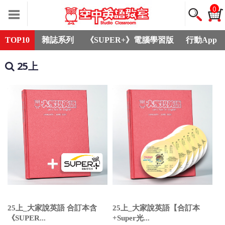
0
TOP10
雜誌系列
《SUPER+》電腦學習版
行動App
25上
25上_大家說英語 合訂本含
25上_大家說英語【合訂本
《SUPER...
+Super光...