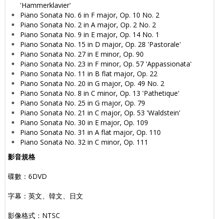
'Hammerklavier'
Piano Sonata No. 6 in F major, Op. 10 No. 2
Piano Sonata No. 2 in A major, Op. 2 No. 2
Piano Sonata No. 9 in E major, Op. 14 No. 1
Piano Sonata No. 15 in D major, Op. 28 'Pastorale'
Piano Sonata No. 27 in E minor, Op. 90
Piano Sonata No. 23 in F minor, Op. 57 'Appassionata'
Piano Sonata No. 11 in B flat major, Op. 22
Piano Sonata No. 20 in G major, Op. 49 No. 2
Piano Sonata No. 8 in C minor, Op. 13 'Pathetique'
Piano Sonata No. 25 in G major, Op. 79
Piano Sonata No. 21 in C major, Op. 53 'Waldstein'
Piano Sonata No. 30 in E major, Op. 109
Piano Sonata No. 31 in A flat major, Op. 110
Piano Sonata No. 32 in C minor, Op. 111
影音規格
碟數：6DVD
字幕：英文、韓文、日文
影像格式：NTSC