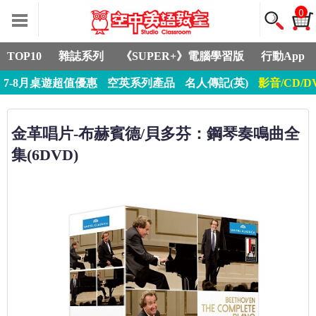
0
TOP10
雜誌系列
《SUPER+》電腦學習版
行動App
7-8月桌遊超值優惠
空英系列產品
名人傳記(英)
影音/CD/D
金革唱片-布赫賓德/貝多芬：鋼琴奏鳴曲全
集(6DVD)