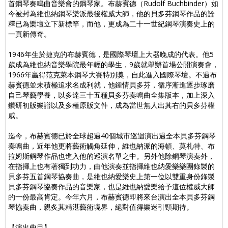
首鋼琴奏鳴曲音樂會的鋼琴家。布赫賓德（Rudolf Buchbinder）如
今被封為維也納鋼琴樂派最後權威大師，他的貝多芬鋼琴作品的詮
釋已為樂壇立下新標竿，而他，更成為二十一世紀鋼琴演奏史上的
一頁新傳奇。
1946年生於捷克的布赫賓德，是國際琴壇上大器晚成的代表。他5
歲成為維也納音樂學院最年輕的學生，9歲就舉辦首場公開演奏會，
1966年贏得范克萊本鋼琴大賽特別獎，自此進入國際琴壇。不過布
赫賓德並未積極追求名成利就，他鍾情貝多芬，循序漸進逐步琢磨
自己琴藝學養，以多達三十五種貝多芬奏鳴曲全集版本，加上深入
鑽研初版樂譜以及多種原版文件，成為當世無人出其右的貝多芬權
威。
迄今，布赫賓德已於全球超過40個城市巡迴演出過全本貝多芬鋼琴
奏鳴曲，近年他更將藝術觸角延伸，維也納派的海頓、莫札特、布
拉姆斯鋼琴作品也進入他的巡演名單之中。另外他除鋼琴演奏外，
在指揮上也有著獨到功力，由他演奏並指揮維也納愛樂樂團錄製的
貝多芬五首鋼琴協奏曲，是維也納愛樂史上第一位以雙重身份錄製
貝多芬鋼琴協奏作品的音樂家，也是維也納愛樂給予這位權威大師
的一份最高肯定。今年六月，布赫賓德即將來台演出全本貝多芬鋼
琴協奏曲，親炙其精湛藝術境界，絕對值得樂迷引頸期待。
【演出曲目】