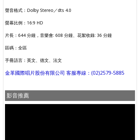
聲音格式：Dolby Stereo／dts 4.0
螢幕比例：16:9 HD
片長：644 分鐘，音樂會: 608 分鐘、花絮收錄: 36 分鐘
區碼：全區
手冊語言：英文、德文、法文
金革國際唱片股份有限公司 客服專線：(02)2579-5885
影音推薦