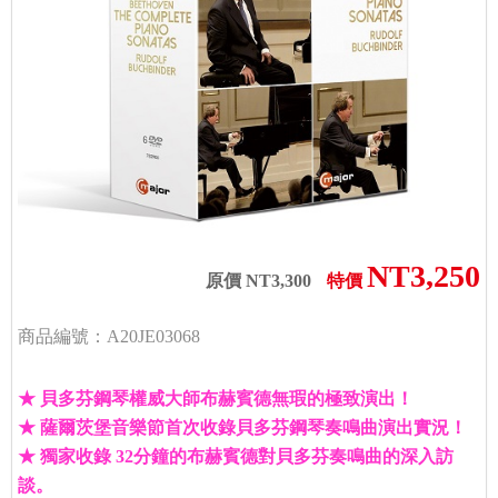
NT3,250
原價 NT3,300
特價
商品編號：A20JE03068
★ 貝多芬鋼琴權威大師布赫賓德無瑕的極致演出！
★ 薩爾茨堡音樂節首次收錄貝多芬鋼琴奏鳴曲演出實況！
★ 獨家收錄 32分鐘的布赫賓德對貝多芬奏鳴曲的深入訪
談。