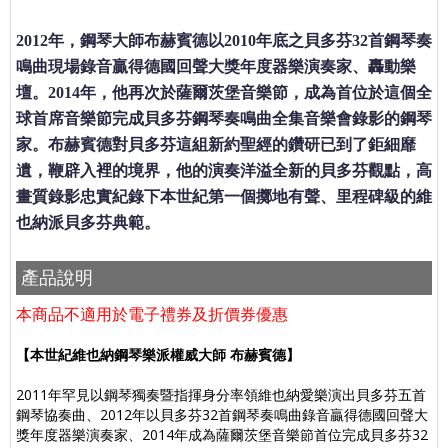
2012年，鋼琴大師布赫賓德以2010年底之貝多芬32首鋼琴奏
鳴曲現場錄音贏得德國回聲大獎年度器樂演奏家、轟動樂
壇。2014年，他再次於薩爾茨堡音樂節，成為首位於這個全
球首席音樂節完成貝多芬鋼琴奏鳴曲全集音樂會錄影的鋼琴
家。布赫賓德對貝多芬這組新約聖經的鑽研已到了鉅細靡
遺，鞭辟入裡的境界，他的演奏洋溢全新的貝多芬觀點，高
畫質錄影忠實紀錄下本世紀第一個擲地有聲、里程碑級的維
也納派貝多芬典範。
產品說明
本商品不適用於電子禮券及折價券優惠
【本世紀維也納鋼琴樂派權威大師
布赫賓德】
2011年罕見以鋼琴獨奏暨指揮身分率領維也納愛樂演出貝多芬五首
鋼琴協奏曲、2012年以貝多芬32首鋼琴奏鳴曲錄音贏得德國回聲大
獎年度器樂演奏家、2014年成為薩爾茨堡音樂節首位完成貝多芬32